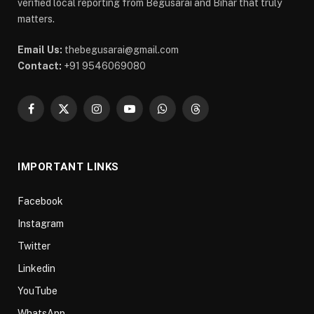
verified local reporting from Begusarai and Bihar that truly
matters.
Email Us:
thebegusarai@gmail.com
Contact:
+91 9546069080
Facebook
X
Instagram
YouTube
WhatsApp
Threads
(Twitter)
IMPORTANT LINKS
Facebook
Instagram
Twitter
Linkedin
YouTube
WhatsApp