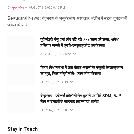
BY
सुमन सौरब
AUGUST 8, 2026 8:48 PM
Begusarai News : बेगूसराय के अनुमंडलीय अस्पताल, मंझौल में सड़क दुर्घटना में
घायल मरीज के…
पूर्व मंत्री मंजू वर्मा और पति को 7-7 साल की सजा, अवैध
हथियार मामले में एमपी-एमएलए कोर्ट का फैसला
AUGUST 1, 2026 6:22 PM
बिहार विधानसभा में उठा बीहट-बरौनी के स्कूलों के उत्क्रमण
का मुद्दा, शिक्षा मंत्री बोले- जल्द होगा फैसला
JULY 21, 2026 4:18 PM
बेगूसराय : ज्वेलर्स कॉलोनी गेट हटाने पर घिरे SDM, BJP
नेता ने दलालों से सांठगांठ का लगाया आरोप
JULY 14, 2026 1:10 PM
Stay In Touch