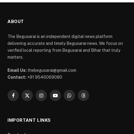
ABOUT
The Begusarai is an independent digital news platform
delivering accurate and timely Begusarai news. We focus on
verified local reporting from Begusarai and Bihar that truly
matters.
Email Us:
thebegusarai@gmail.com
Contact:
+91 9546069080
Facebook
X
Instagram
YouTube
WhatsApp
Threads
(Twitter)
IMPORTANT LINKS