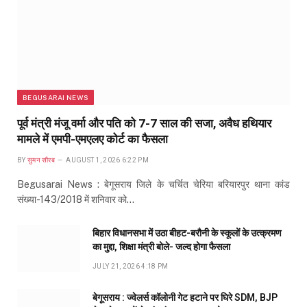
BEGUSARAI NEWS
पूर्व मंत्री मंजू वर्मा और पति को 7-7 साल की सजा, अवैध हथियार
मामले में एमपी-एमएलए कोर्ट का फैसला
BY
सुमन सौरब
AUGUST 1, 2026 6:22 PM
Begusarai News : बेगूसराय जिले के चर्चित चेरिया बरियारपुर थाना कांड
संख्या-143/2018 में शनिवार को…
बिहार विधानसभा में उठा बीहट-बरौनी के स्कूलों के उत्क्रमण
का मुद्दा, शिक्षा मंत्री बोले- जल्द होगा फैसला
JULY 21, 2026 4:18 PM
बेगूसराय : ज्वेलर्स कॉलोनी गेट हटाने पर घिरे SDM, BJP