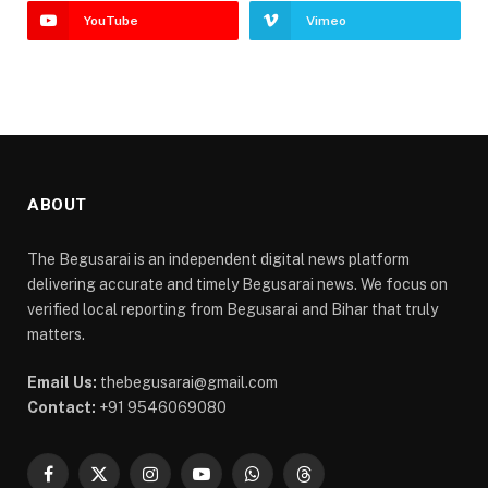
YouTube
Vimeo
ABOUT
The Begusarai is an independent digital news platform
delivering accurate and timely Begusarai news. We focus on
verified local reporting from Begusarai and Bihar that truly
matters.
Email Us:
thebegusarai@gmail.com
Contact:
+91 9546069080
Facebook
X
Instagram
YouTube
WhatsApp
Threads