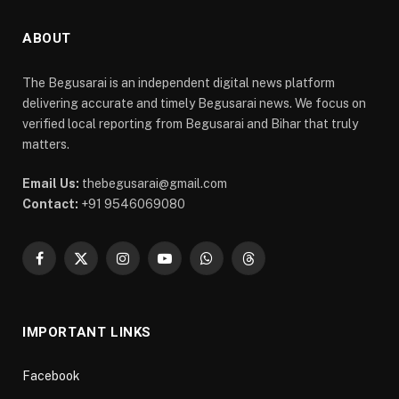
ABOUT
The Begusarai is an independent digital news platform
delivering accurate and timely Begusarai news. We focus on
verified local reporting from Begusarai and Bihar that truly
matters.
Email Us:
thebegusarai@gmail.com
Contact:
+91 9546069080
Facebook
X
Instagram
YouTube
WhatsApp
Threads
(Twitter)
IMPORTANT LINKS
Facebook