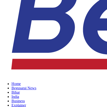
Home
Begusarai News
Bihar
India
Business
Explainer