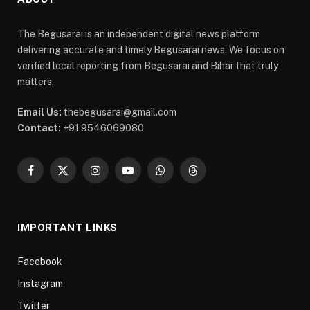
The Begusarai is an independent digital news platform
delivering accurate and timely Begusarai news. We focus on
verified local reporting from Begusarai and Bihar that truly
matters.
Email Us:
thebegusarai@gmail.com
Contact:
+91 9546069080
Facebook
X
Instagram
YouTube
WhatsApp
Threads
(Twitter)
IMPORTANT LINKS
Facebook
Instagram
Twitter