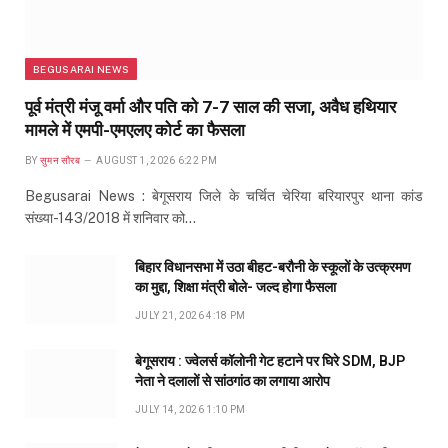
BEGUSARAI NEWS
पूर्व मंत्री मंजू वर्मा और पति को 7-7 साल की सजा, अवैध हथियार
मामले में एमपी-एमएलए कोर्ट का फैसला
BY
सुमन सौरब
AUGUST 1, 2026 6:22 PM
Begusarai News : बेगूसराय जिले के चर्चित चेरिया बरियारपुर थाना कांड
संख्या-143/2018 में शनिवार को…
बिहार विधानसभा में उठा बीहट-बरौनी के स्कूलों के उत्क्रमण
का मुद्दा, शिक्षा मंत्री बोले- जल्द होगा फैसला
JULY 21, 2026 4:18 PM
बेगूसराय : ज्वेलर्स कॉलोनी गेट हटाने पर घिरे SDM, BJP
नेता ने दलालों से सांठगांठ का लगाया आरोप
JULY 14, 2026 1:10 PM