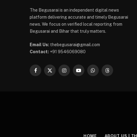
The Begusarai is an independent digital news
platform delivering accurate and timely Begusarai
news. We focus on verified local reporting from
Begusarai and Bihar that truly matters.
Email Us:
thebegusarai@gmail.com
Contact:
+91 9546069080
Facebook
X
Instagram
YouTube
WhatsApp
Threads
(Twitter)
HOME
ABOUT US | T