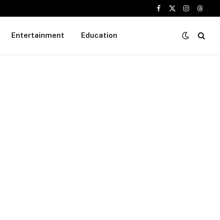
Facebook
X
Instagram
Threa
(Twitter)
Entertainment
Education