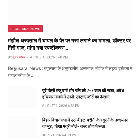
BEGUSARAI NEWS
मंझौल अस्पताल में घायल के पैर पर गत्ता लगाने का मामला: डॉक्टर पर
गिरी गाज, मांगा गया स्पष्टीकरण…
BY
सुमन सौरब
AUGUST 8, 2026 8:48 PM
Begusarai News : बेगूसराय के अनुमंडलीय अस्पताल, मंझौल में सड़क दुर्घटना में
घायल मरीज के…
पूर्व मंत्री मंजू वर्मा और पति को 7-7 साल की सजा, अवैध
हथियार मामले में एमपी-एमएलए कोर्ट का फैसला
AUGUST 1, 2026 6:22 PM
बिहार विधानसभा में उठा बीहट-बरौनी के स्कूलों के उत्क्रमण
का मुद्दा, शिक्षा मंत्री बोले- जल्द होगा फैसला
JULY 21, 2026 4:18 PM