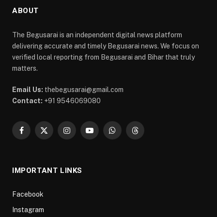
ABOUT
The Begusarai is an independent digital news platform
delivering accurate and timely Begusarai news. We focus on
verified local reporting from Begusarai and Bihar that truly
matters.
Email Us:
thebegusarai@gmail.com
Contact:
+91 9546069080
Facebook
X
Instagram
YouTube
WhatsApp
Threads
(Twitter)
IMPORTANT LINKS
Facebook
Instagram