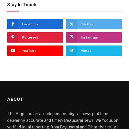
Stay In Touch
Facebook
Twitter
Pinterest
Instagram
YouTube
Vimeo
ABOUT
The Begusarai is an independent digital news platform
delivering accurate and timely Begusarai news. We focus on
verified local reporting from Begusarai and Bihar that truly