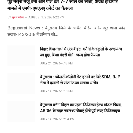
पूर्व मंत्री मंजू वर्मा और पति को 7-7 साल की सजा, अवैध हथियार
मामले में एमपी-एमएलए कोर्ट का फैसला
BY
सुमन सौरब
AUGUST 1, 2026 6:22 PM
Begusarai News : बेगूसराय जिले के चर्चित चेरिया बरियारपुर थाना कांड
संख्या-143/2018 में शनिवार को…
बिहार विधानसभा में उठा बीहट-बरौनी के स्कूलों के उत्क्रमण
का मुद्दा, शिक्षा मंत्री बोले- जल्द होगा फैसला
JULY 21, 2026 4:18 PM
बेगूसराय : ज्वेलर्स कॉलोनी गेट हटाने पर घिरे SDM, BJP
नेता ने दलालों से सांठगांठ का लगाया आरोप
JULY 14, 2026 1:10 PM
बेगूसराय बनेगा बिहार का पहला डिजिटल हेल्थ मॉडल जिला,
ABDM के तहत स्वास्थ्य सेवाएं होंगी पूरी तरह डिजिटाइज
JULY 14, 2026 12:04 PM