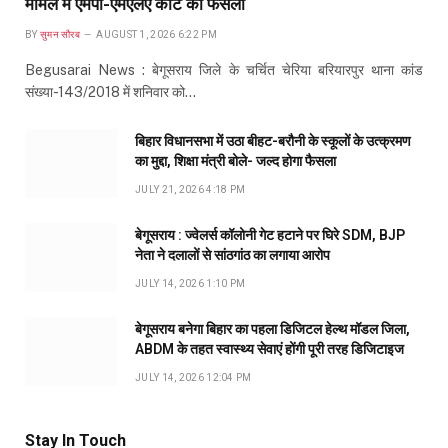
मामले में एमपी-एमएलए कोर्ट का फैसला
BY
सुमन सौरब
AUGUST 1, 2026 6:22 PM
Begusarai News : बेगूसराय जिले के चर्चित चेरिया बरियारपुर थाना कांड
संख्या-143/2018 में शनिवार को…
बिहार विधानसभा में उठा बीहट-बरौनी के स्कूलों के उत्क्रमण
का मुद्दा, शिक्षा मंत्री बोले- जल्द होगा फैसला
JULY 21, 2026 4:18 PM
बेगूसराय : ज्वेलर्स कॉलोनी गेट हटाने पर घिरे SDM, BJP
नेता ने दलालों से सांठगांठ का लगाया आरोप
JULY 14, 2026 1:10 PM
बेगूसराय बनेगा बिहार का पहला डिजिटल हेल्थ मॉडल जिला,
ABDM के तहत स्वास्थ्य सेवाएं होंगी पूरी तरह डिजिटाइज
JULY 14, 2026 12:04 PM
Stay In Touch