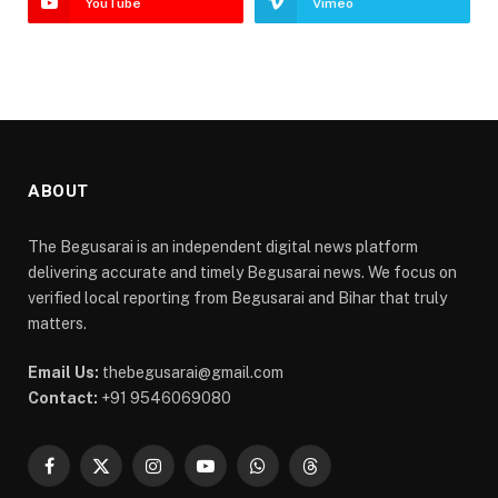
YouTube
Vimeo
ABOUT
The Begusarai is an independent digital news platform
delivering accurate and timely Begusarai news. We focus on
verified local reporting from Begusarai and Bihar that truly
matters.
Email Us:
thebegusarai@gmail.com
Contact:
+91 9546069080
Facebook
X
Instagram
YouTube
WhatsApp
Threads