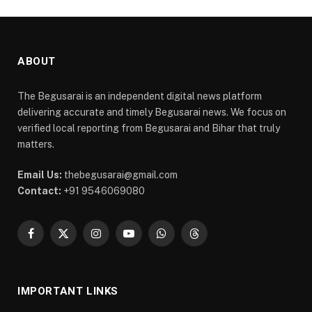
ABOUT
The Begusarai is an independent digital news platform
delivering accurate and timely Begusarai news. We focus on
verified local reporting from Begusarai and Bihar that truly
matters.
Email Us:
thebegusarai@gmail.com
Contact:
+91 9546069080
Facebook
X
Instagram
YouTube
WhatsApp
Threads
(Twitter)
IMPORTANT LINKS