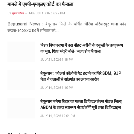
मामले में एमपी-एमएलए कोर्ट का फैसला
BY
सुमन सौरब
AUGUST 1, 2026 6:22 PM
Begusarai News : बेगूसराय जिले के चर्चित चेरिया बरियारपुर थाना कांड
संख्या-143/2018 में शनिवार को…
बिहार विधानसभा में उठा बीहट-बरौनी के स्कूलों के उत्क्रमण
का मुद्दा, शिक्षा मंत्री बोले- जल्द होगा फैसला
JULY 21, 2026 4:18 PM
बेगूसराय : ज्वेलर्स कॉलोनी गेट हटाने पर घिरे SDM, BJP
नेता ने दलालों से सांठगांठ का लगाया आरोप
JULY 14, 2026 1:10 PM
बेगूसराय बनेगा बिहार का पहला डिजिटल हेल्थ मॉडल जिला,
ABDM के तहत स्वास्थ्य सेवाएं होंगी पूरी तरह डिजिटाइज
JULY 14, 2026 12:04 PM