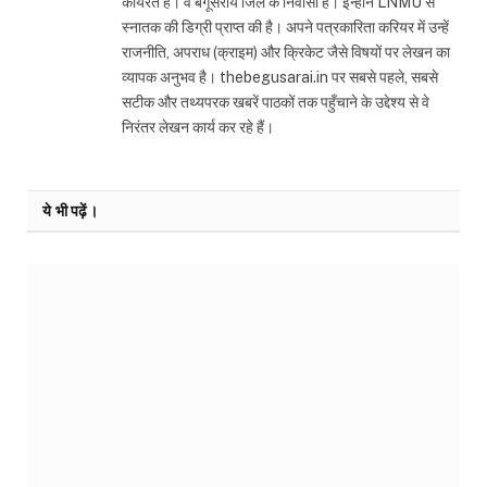
कार्यरत हैं। वे बेगूसराय जिले के निवासी हैं। इन्होंने LNMU से
स्नातक की डिग्री प्राप्त की है। अपने पत्रकारिता करियर में उन्हें
राजनीति, अपराध (क्राइम) और क्रिकेट जैसे विषयों पर लेखन का
व्यापक अनुभव है। thebegusarai.in पर सबसे पहले, सबसे
सटीक और तथ्यपरक खबरें पाठकों तक पहुँचाने के उद्देश्य से वे
निरंतर लेखन कार्य कर रहे हैं।
ये भी पढ़ें।