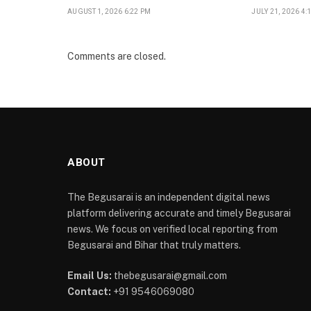
AUGUST 1, 2026 6:22 PM
JULY 21, 2026 4:
Comments are closed.
ABOUT
The Begusarai is an independent digital news
platform delivering accurate and timely Begusarai
news. We focus on verified local reporting from
Begusarai and Bihar that truly matters.
Email Us:
thebegusarai@gmail.com
Contact:
+91 9546069080