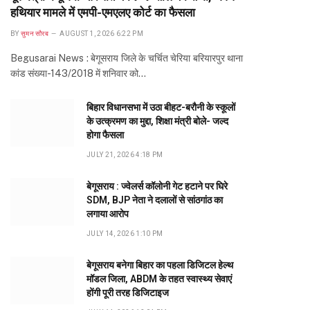
हथियार मामले में एमपी-एमएलए कोर्ट का फैसला
BY
सुमन सौरब
AUGUST 1, 2026 6:22 PM
Begusarai News : बेगूसराय जिले के चर्चित चेरिया बरियारपुर थाना
कांड संख्या-143/2018 में शनिवार को…
बिहार विधानसभा में उठा बीहट-बरौनी के स्कूलों
के उत्क्रमण का मुद्दा, शिक्षा मंत्री बोले- जल्द
होगा फैसला
JULY 21, 2026 4:18 PM
बेगूसराय : ज्वेलर्स कॉलोनी गेट हटाने पर घिरे
SDM, BJP नेता ने दलालों से सांठगांठ का
लगाया आरोप
JULY 14, 2026 1:10 PM
बेगूसराय बनेगा बिहार का पहला डिजिटल हेल्थ
मॉडल जिला, ABDM के तहत स्वास्थ्य सेवाएं
होंगी पूरी तरह डिजिटाइज