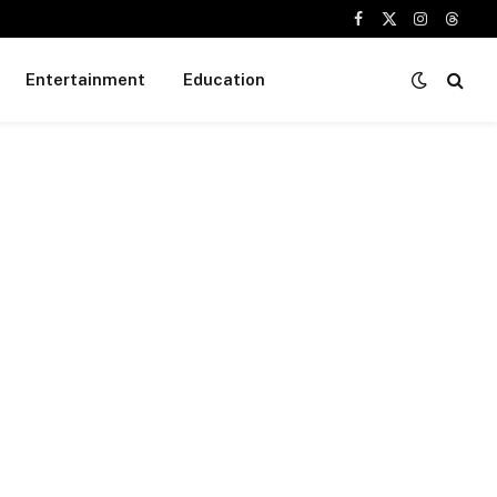
Facebook
X
Instagram
Threa
(Twitter)
Entertainment
Education