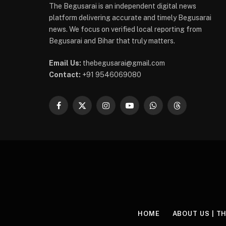
The Begusarai is an independent digital news
platform delivering accurate and timely Begusarai
news. We focus on verified local reporting from
Begusarai and Bihar that truly matters.
Email Us:
thebegusarai@gmail.com
Contact:
+91 9546069080
Facebook
X
Instagram
YouTube
WhatsApp
Threads
(Twitter)
HOME
ABOUT US | T