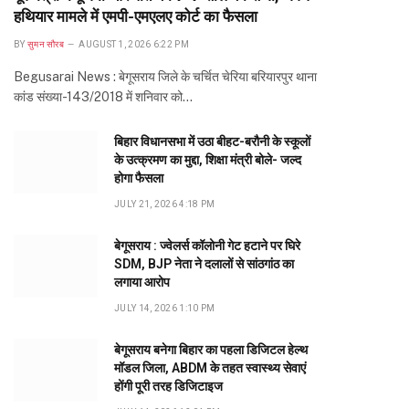
हथियार मामले में एमपी-एमएलए कोर्ट का फैसला
BY
सुमन सौरब
AUGUST 1, 2026 6:22 PM
Begusarai News : बेगूसराय जिले के चर्चित चेरिया बरियारपुर थाना
कांड संख्या-143/2018 में शनिवार को…
बिहार विधानसभा में उठा बीहट-बरौनी के स्कूलों
के उत्क्रमण का मुद्दा, शिक्षा मंत्री बोले- जल्द
होगा फैसला
JULY 21, 2026 4:18 PM
बेगूसराय : ज्वेलर्स कॉलोनी गेट हटाने पर घिरे
SDM, BJP नेता ने दलालों से सांठगांठ का
लगाया आरोप
JULY 14, 2026 1:10 PM
बेगूसराय बनेगा बिहार का पहला डिजिटल हेल्थ
मॉडल जिला, ABDM के तहत स्वास्थ्य सेवाएं
होंगी पूरी तरह डिजिटाइज