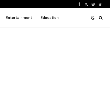
Facebook
X
Instagram
Threa
(Twitter)
Entertainment
Education