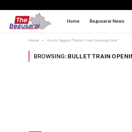
Home
Begusarai News
»
Home
Posts Tagged "Bullet Train Opening Date"
BROWSING:
BULLET TRAIN OPENI