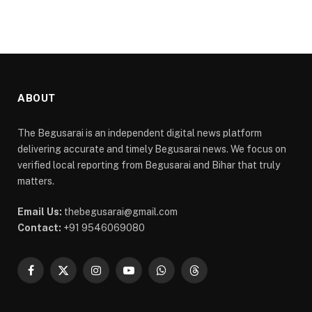
ABOUT
The Begusarai is an independent digital news platform
delivering accurate and timely Begusarai news. We focus on
verified local reporting from Begusarai and Bihar that truly
matters.
Email Us:
thebegusarai@gmail.com
Contact:
+91 9546069080
Facebook
X
Instagram
YouTube
WhatsApp
Threads
(Twitter)