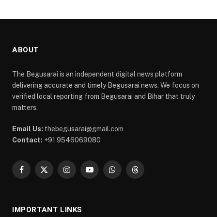
ABOUT
The Begusarai is an independent digital news platform
delivering accurate and timely Begusarai news. We focus on
verified local reporting from Begusarai and Bihar that truly
matters.
Email Us:
thebegusarai@gmail.com
Contact:
+91 9546069080
Facebook
X
Instagram
YouTube
WhatsApp
Threads
(Twitter)
IMPORTANT LINKS