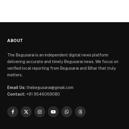
ABOUT
The Begusarai is an independent digital news platform
delivering accurate and timely Begusarai news. We focus on
verified local reporting from Begusarai and Bihar that truly
matters.
Email Us:
thebegusarai@gmail.com
Contact:
+91 9546069080
Facebook
X
Instagram
YouTube
WhatsApp
Threads
(Twitter)