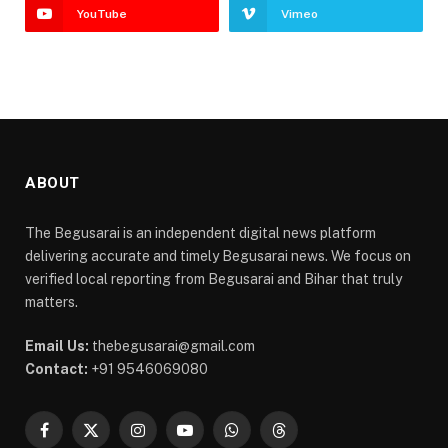
YouTube
Vimeo
ABOUT
The Begusarai is an independent digital news platform
delivering accurate and timely Begusarai news. We focus on
verified local reporting from Begusarai and Bihar that truly
matters.
Email Us:
thebegusarai@gmail.com
Contact:
+91 9546069080
Facebook
X
Instagram
YouTube
WhatsApp
Threads