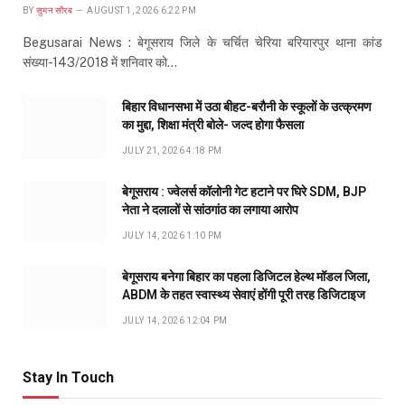
BY
सुमन सौरब
AUGUST 1, 2026 6:22 PM
Begusarai News : बेगूसराय जिले के चर्चित चेरिया बरियारपुर थाना कांड
संख्या-143/2018 में शनिवार को…
बिहार विधानसभा में उठा बीहट-बरौनी के स्कूलों के उत्क्रमण
का मुद्दा, शिक्षा मंत्री बोले- जल्द होगा फैसला
JULY 21, 2026 4:18 PM
बेगूसराय : ज्वेलर्स कॉलोनी गेट हटाने पर घिरे SDM, BJP
नेता ने दलालों से सांठगांठ का लगाया आरोप
JULY 14, 2026 1:10 PM
बेगूसराय बनेगा बिहार का पहला डिजिटल हेल्थ मॉडल जिला,
ABDM के तहत स्वास्थ्य सेवाएं होंगी पूरी तरह डिजिटाइज
JULY 14, 2026 12:04 PM
Stay In Touch