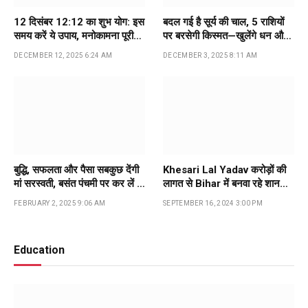
12 दिसंबर 12:12 का शुभ योग: इस
बदल गई है सूर्य की चाल, 5 राशियों
समय करें ये उपाय, मनोकामना पूरी
पर बरसेगी किस्मत—खुलेंगे धन और
होने की मान्यता
सफलता के नए दरवाजे
DECEMBER 12, 2025 6:24 AM
DECEMBER 3, 2025 8:11 AM
बुद्धि, सफलता और पैसा सबकुछ देंगी
Khesari Lal Yadav करोड़ों की
मां सरस्‍वती, बसंत पंचमी पर कर लें ये
लागत से Bihar में बनवा रहे शानदार
काम…
बंगला, अपने पिता को करेंगे गिफ्ट…
FEBRUARY 2, 2025 9:06 AM
SEPTEMBER 16, 2024 3:00 PM
Education