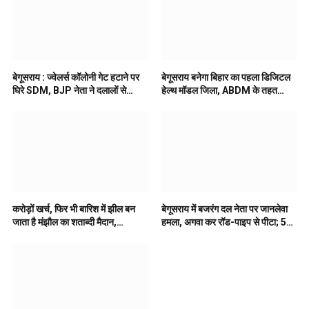
बेगूसराय : ज्वेलर्स कॉलोनी गेट हटाने पर
बेगूसराय बनेगा बिहार का पहला डिजिटल
घिरे SDM, BJP नेता ने दलालों से
हेल्थ मॉडल जिला, ABDM के तहत
सांठगांठ का लगाया आरोप
स्वास्थ्य सेवाएं होंगी पूरी तरह डिजिटाइज
करोड़ों खर्च, फिर भी बारिश में झील बन
बेगूसराय में बजरंग दल नेता पर जानलेवा
जाता है मंझौल का शताब्दी मैदान,
हमला, अगवा कर रॉड-पाइप से पीटा; 5
खिलाड़ियों में रोष..
पर FIR..