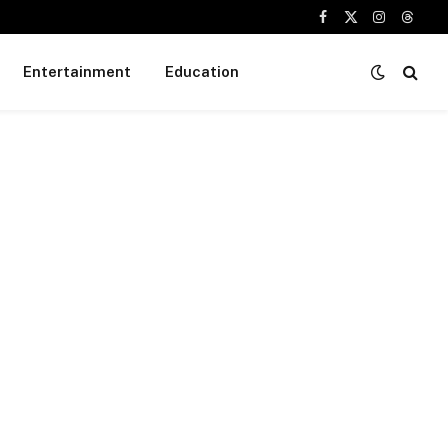
Facebook
X
Instagram
Threa
(Twitter)
Entertainment
Education