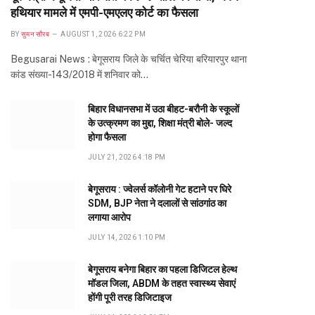
हथियार मामले में एमपी-एमएलए कोर्ट का फैसला
BY
सुमन सौरब
AUGUST 1, 2026 6:22 PM
Begusarai News : बेगूसराय जिले के चर्चित चेरिया बरियारपुर थाना
कांड संख्या-143/2018 में शनिवार को…
बिहार विधानसभा में उठा बीहट-बरौनी के स्कूलों
के उत्क्रमण का मुद्दा, शिक्षा मंत्री बोले- जल्द
होगा फैसला
JULY 21, 2026 4:18 PM
बेगूसराय : ज्वेलर्स कॉलोनी गेट हटाने पर घिरे
SDM, BJP नेता ने दलालों से सांठगांठ का
लगाया आरोप
JULY 14, 2026 1:10 PM
बेगूसराय बनेगा बिहार का पहला डिजिटल हेल्थ
मॉडल जिला, ABDM के तहत स्वास्थ्य सेवाएं
होंगी पूरी तरह डिजिटाइज