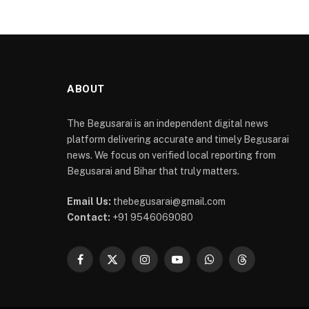
ABOUT
The Begusarai is an independent digital news
platform delivering accurate and timely Begusarai
news. We focus on verified local reporting from
Begusarai and Bihar that truly matters.
Email Us:
thebegusarai@gmail.com
Contact:
+91 9546069080
Facebook
X
Instagram
YouTube
WhatsApp
Threads
(Twitter)