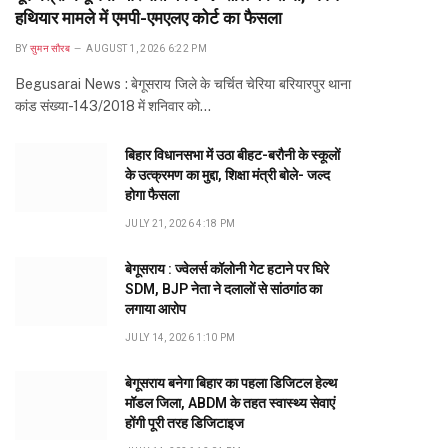
हथियार मामले में एमपी-एमएलए कोर्ट का फैसला
BY
सुमन सौरब
AUGUST 1, 2026 6:22 PM
Begusarai News : बेगूसराय जिले के चर्चित चेरिया बरियारपुर थाना
कांड संख्या-143/2018 में शनिवार को…
बिहार विधानसभा में उठा बीहट-बरौनी के स्कूलों
के उत्क्रमण का मुद्दा, शिक्षा मंत्री बोले- जल्द
होगा फैसला
JULY 21, 2026 4:18 PM
बेगूसराय : ज्वेलर्स कॉलोनी गेट हटाने पर घिरे
SDM, BJP नेता ने दलालों से सांठगांठ का
लगाया आरोप
JULY 14, 2026 1:10 PM
बेगूसराय बनेगा बिहार का पहला डिजिटल हेल्थ
मॉडल जिला, ABDM के तहत स्वास्थ्य सेवाएं
होंगी पूरी तरह डिजिटाइज