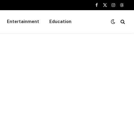
Facebook
X
Instagram
Threa
(Twitter)
Entertainment
Education