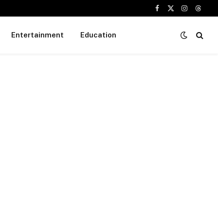
Facebook
X
Instagram
Threa
(Twitter)
Entertainment
Education