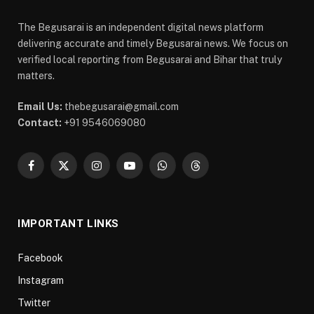
The Begusarai is an independent digital news platform
delivering accurate and timely Begusarai news. We focus on
verified local reporting from Begusarai and Bihar that truly
matters.
Email Us:
thebegusarai@gmail.com
Contact:
+91 9546069080
Facebook
X
Instagram
YouTube
WhatsApp
Threads
(Twitter)
IMPORTANT LINKS
Facebook
Instagram
Twitter