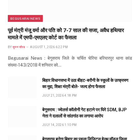
BEGUSARAI NEWS
पूर्व मंत्री मंजू वर्मा और पति को 7-7 साल की सजा, अवैध हथियार
मामले में एमपी-एमएलए कोर्ट का फैसला
BY
सुमन सौरब
AUGUST 1, 2026 6:22 PM
Begusarai News : बेगूसराय जिले के चर्चित चेरिया बरियारपुर थाना कांड
संख्या-143/2018 में शनिवार को…
बिहार विधानसभा में उठा बीहट-बरौनी के स्कूलों के उत्क्रमण
का मुद्दा, शिक्षा मंत्री बोले- जल्द होगा फैसला
JULY 21, 2026 4:18 PM
बेगूसराय : ज्वेलर्स कॉलोनी गेट हटाने पर घिरे SDM, BJP
नेता ने दलालों से सांठगांठ का लगाया आरोप
JULY 14, 2026 1:10 PM
बेगूसराय बनेगा बिहार का पहला डिजिटल हेल्थ मॉडल जिला,