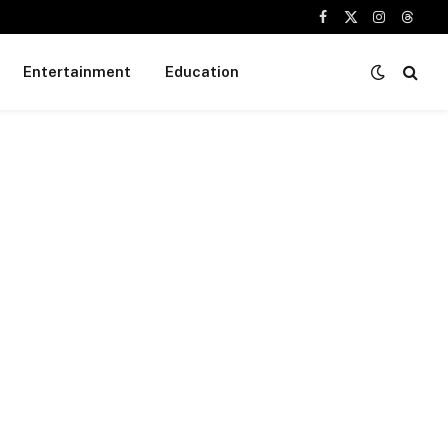
Facebook
X
Instagram
Threa
(Twitter)
Entertainment
Education