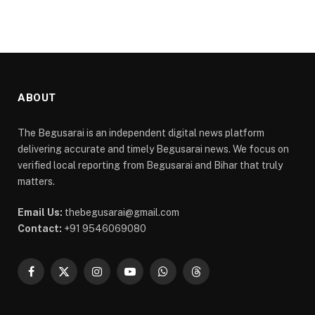
ABOUT
The Begusarai is an independent digital news platform
delivering accurate and timely Begusarai news. We focus on
verified local reporting from Begusarai and Bihar that truly
matters.
Email Us:
thebegusarai@gmail.com
Contact:
+91 9546069080
Facebook
X
Instagram
YouTube
WhatsApp
Threads
(Twitter)