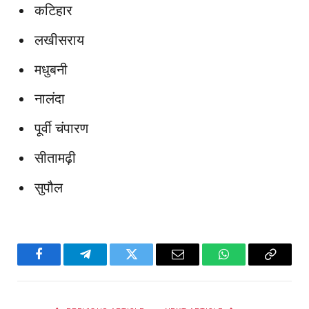
कटिहार
लखीसराय
मधुबनी
नालंदा
पूर्वी चंपारण
सीतामढ़ी
सुपौल
Facebook
Telegram
Twitter
Email
WhatsApp
Copy
Link