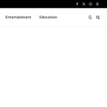
Facebook
X
Instagram
Threa
(Twitter)
Entertainment
Education