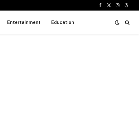
Facebook
X
Instagram
Threa
(Twitter)
Entertainment
Education