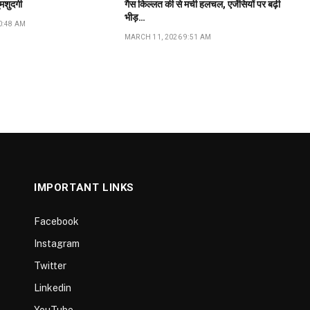
ुमशुदगी
गैस किल्लत की से मची हलचल, एजेंसियों पर बढ़ी
भीड़…
0:48 AM
MARCH 11, 2026 9:51 AM
IMPORTANT LINKS
Facebook
Instagram
Twitter
Linkedin
YouTube