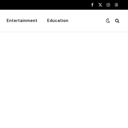
Facebook
X
Instagram
Threa
(Twitter)
Entertainment
Education