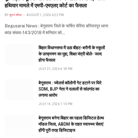
हथियार मामले में एमपी-एमएलए कोर्ट का फैसला
BY
सुमन सौरब
AUGUST 1, 2026 6:22 PM
Begusarai News : बेगूसराय जिले के चर्चित चेरिया बरियारपुर थाना
कांड संख्या-143/2018 में शनिवार को…
बिहार विधानसभा में उठा बीहट-बरौनी के स्कूलों
के उत्क्रमण का मुद्दा, शिक्षा मंत्री बोले- जल्द
होगा फैसला
JULY 21, 2026 4:18 PM
बेगूसराय : ज्वेलर्स कॉलोनी गेट हटाने पर घिरे
SDM, BJP नेता ने दलालों से सांठगांठ का
लगाया आरोप
JULY 14, 2026 1:10 PM
बेगूसराय बनेगा बिहार का पहला डिजिटल हेल्थ
मॉडल जिला, ABDM के तहत स्वास्थ्य सेवाएं
होंगी पूरी तरह डिजिटाइज