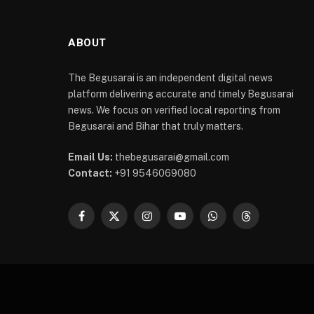
ABOUT
The Begusarai is an independent digital news
platform delivering accurate and timely Begusarai
news. We focus on verified local reporting from
Begusarai and Bihar that truly matters.
Email Us:
thebegusarai@gmail.com
Contact:
+91 9546069080
Facebook
X
Instagram
YouTube
WhatsApp
Threads
(Twitter)