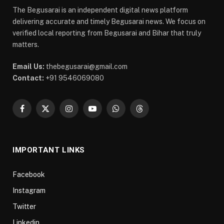
The Begusarai is an independent digital news platform
delivering accurate and timely Begusarai news. We focus on
verified local reporting from Begusarai and Bihar that truly
matters.
Email Us:
thebegusarai@gmail.com
Contact:
+91 9546069080
Facebook
X
Instagram
YouTube
WhatsApp
Threads
(Twitter)
IMPORTANT LINKS
Facebook
Instagram
Twitter
Linkedin