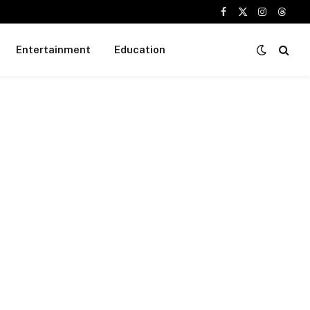
Facebook
X
Instagram
Threa
(Twitter)
Entertainment
Education