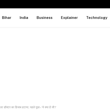
Bihar
India
Business
Explainer
Technology
ा डॉक्टर का हिजाब हटाया; पहले पूछा–‘ये क्या है जी?’