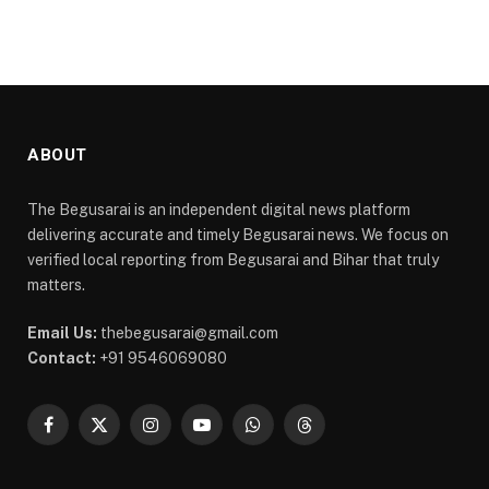
ABOUT
The Begusarai is an independent digital news platform
delivering accurate and timely Begusarai news. We focus on
verified local reporting from Begusarai and Bihar that truly
matters.
Email Us:
thebegusarai@gmail.com
Contact:
+91 9546069080
Facebook
X
Instagram
YouTube
WhatsApp
Threads
(Twitter)