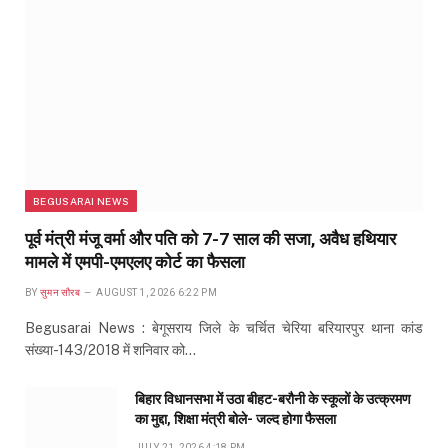
BEGUSARAI NEWS
पूर्व मंत्री मंजू वर्मा और पति को 7-7 साल की सजा, अवैध हथियार
मामले में एमपी-एमएलए कोर्ट का फैसला
BY
सुमन सौरब
AUGUST 1, 2026 6:22 PM
Begusarai News : बेगूसराय जिले के चर्चित चेरिया बरियारपुर थाना कांड
संख्या-143/2018 में शनिवार को…
बिहार विधानसभा में उठा बीहट-बरौनी के स्कूलों के उत्क्रमण
का मुद्दा, शिक्षा मंत्री बोले- जल्द होगा फैसला
JULY 21, 2026 4:18 PM