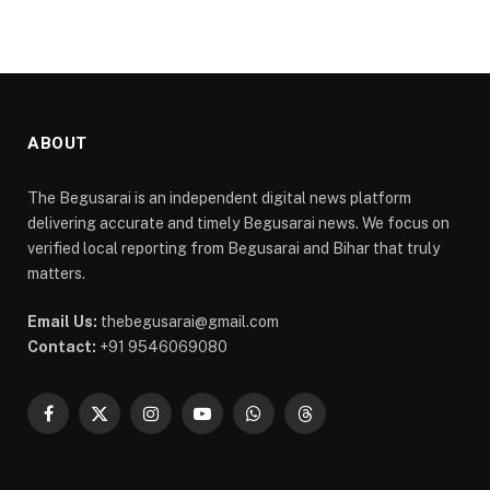
ABOUT
The Begusarai is an independent digital news platform
delivering accurate and timely Begusarai news. We focus on
verified local reporting from Begusarai and Bihar that truly
matters.
Email Us:
thebegusarai@gmail.com
Contact:
+91 9546069080
Facebook
X
Instagram
YouTube
WhatsApp
Threads
(Twitter)