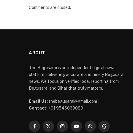
Comments are closed.
ABOUT
The Begusarai is an independent digital news
platform delivering accurate and timely Begusarai
news. We focus on verified local reporting from
Begusarai and Bihar that truly matters.
Email Us:
thebegusarai@gmail.com
Contact:
+91 9546069080
Facebook
X
Instagram
YouTube
WhatsApp
Threads