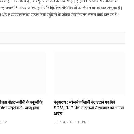
इट में कार्यरत हैं। वे बेगूसराय जिले के निवासी हैं। इन्होंने LNMU से स्नातक की
ं उन्हें राजनीति, अपराध (क्राइम) और क्रिकेट जैसे विषयों पर लेखन का व्यापक अनुभव है।
्यपरक खबरें पाठकों तक पहुँचाने के उद्देश्य से वे निरंतर लेखन कार्य कर रहे हैं।
ं उठा बीहट-बरौनी के स्कूलों के
बेगूसराय : ज्वेलर्स कॉलोनी गेट हटाने पर घिरे
 शिक्षा मंत्री बोले- जल्द होगा
SDM, BJP नेता ने दलालों से सांठगांठ का लगाया
आरोप
18 PM
JULY 14, 2026 1:10 PM