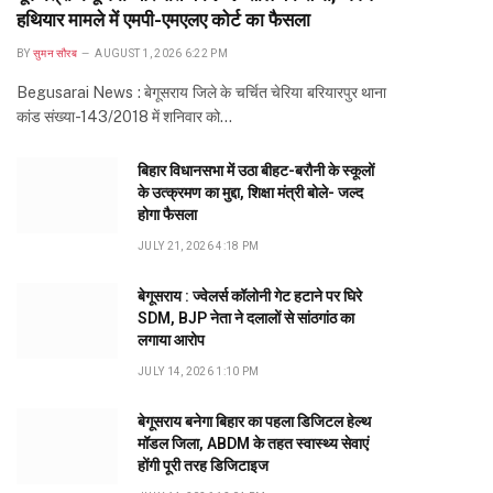
हथियार मामले में एमपी-एमएलए कोर्ट का फैसला
BY
सुमन सौरब
AUGUST 1, 2026 6:22 PM
Begusarai News : बेगूसराय जिले के चर्चित चेरिया बरियारपुर थाना
कांड संख्या-143/2018 में शनिवार को…
बिहार विधानसभा में उठा बीहट-बरौनी के स्कूलों
के उत्क्रमण का मुद्दा, शिक्षा मंत्री बोले- जल्द
होगा फैसला
JULY 21, 2026 4:18 PM
बेगूसराय : ज्वेलर्स कॉलोनी गेट हटाने पर घिरे
SDM, BJP नेता ने दलालों से सांठगांठ का
लगाया आरोप
JULY 14, 2026 1:10 PM
बेगूसराय बनेगा बिहार का पहला डिजिटल हेल्थ
मॉडल जिला, ABDM के तहत स्वास्थ्य सेवाएं
होंगी पूरी तरह डिजिटाइज