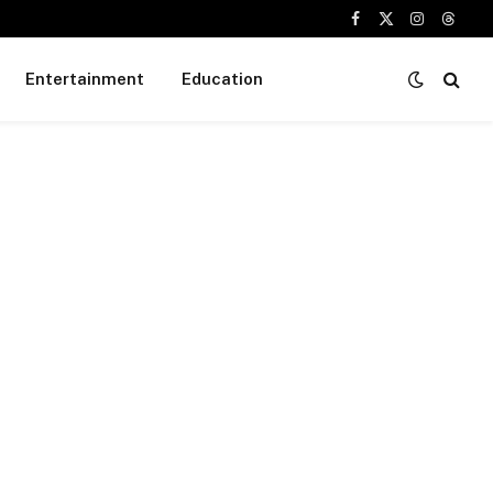
Facebook
X
Instagram
Threa
(Twitter)
Entertainment
Education