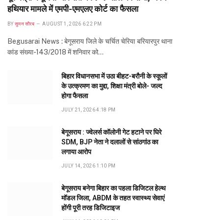
हथियार मामले में एमपी-एमएलए कोर्ट का फैसला
BY
सुमन सौरब
AUGUST 1, 2026 6:22 PM
Begusarai News : बेगूसराय जिले के चर्चित चेरिया बरियारपुर थाना
कांड संख्या-143/2018 में शनिवार को…
बिहार विधानसभा में उठा बीहट-बरौनी के स्कूलों
के उत्क्रमण का मुद्दा, शिक्षा मंत्री बोले- जल्द
होगा फैसला
JULY 21, 2026 4:18 PM
बेगूसराय : ज्वेलर्स कॉलोनी गेट हटाने पर घिरे
SDM, BJP नेता ने दलालों से सांठगांठ का
लगाया आरोप
JULY 14, 2026 1:10 PM
बेगूसराय बनेगा बिहार का पहला डिजिटल हेल्थ
मॉडल जिला, ABDM के तहत स्वास्थ्य सेवाएं
होंगी पूरी तरह डिजिटाइज