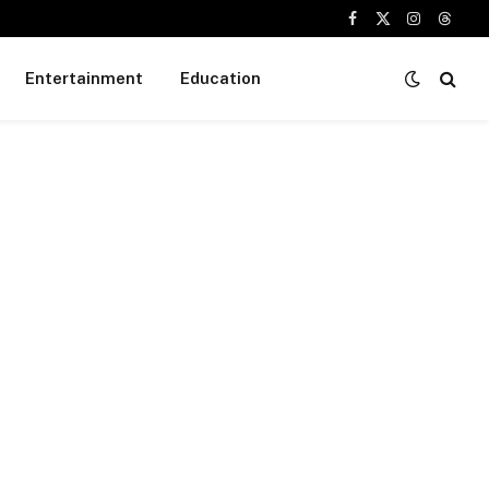
Facebook
X
Instagram
Threa
(Twitter)
Entertainment
Education