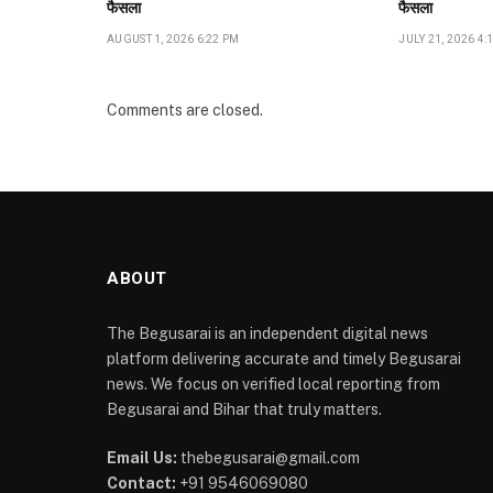
फैसला
फैसला
AUGUST 1, 2026 6:22 PM
JULY 21, 2026 4:
Comments are closed.
ABOUT
The Begusarai is an independent digital news
platform delivering accurate and timely Begusarai
news. We focus on verified local reporting from
Begusarai and Bihar that truly matters.
Email Us:
thebegusarai@gmail.com
Contact:
+91 9546069080