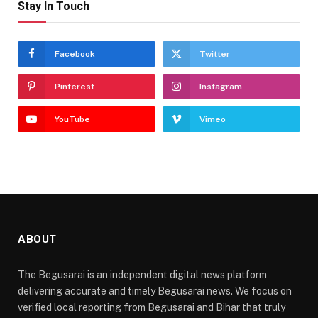
Stay In Touch
Facebook
Twitter
Pinterest
Instagram
YouTube
Vimeo
ABOUT
The Begusarai is an independent digital news platform
delivering accurate and timely Begusarai news. We focus on
verified local reporting from Begusarai and Bihar that truly