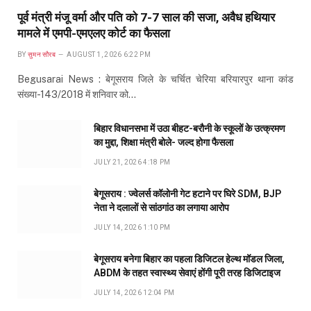
पूर्व मंत्री मंजू वर्मा और पति को 7-7 साल की सजा, अवैध हथियार
मामले में एमपी-एमएलए कोर्ट का फैसला
BY
सुमन सौरब
AUGUST 1, 2026 6:22 PM
Begusarai News : बेगूसराय जिले के चर्चित चेरिया बरियारपुर थाना कांड
संख्या-143/2018 में शनिवार को…
बिहार विधानसभा में उठा बीहट-बरौनी के स्कूलों के उत्क्रमण
का मुद्दा, शिक्षा मंत्री बोले- जल्द होगा फैसला
JULY 21, 2026 4:18 PM
बेगूसराय : ज्वेलर्स कॉलोनी गेट हटाने पर घिरे SDM, BJP
नेता ने दलालों से सांठगांठ का लगाया आरोप
JULY 14, 2026 1:10 PM
बेगूसराय बनेगा बिहार का पहला डिजिटल हेल्थ मॉडल जिला,
ABDM के तहत स्वास्थ्य सेवाएं होंगी पूरी तरह डिजिटाइज
JULY 14, 2026 12:04 PM