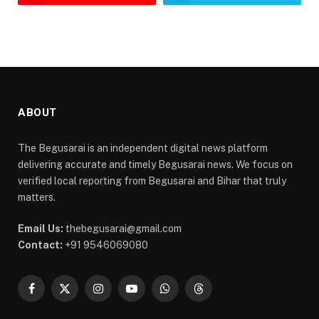
ABOUT
The Begusarai is an independent digital news platform
delivering accurate and timely Begusarai news. We focus on
verified local reporting from Begusarai and Bihar that truly
matters.
Email Us:
thebegusarai@gmail.com
Contact:
+91 9546069080
Facebook
X
Instagram
YouTube
WhatsApp
Threads
(Twitter)