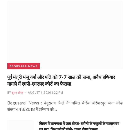
BEGUSARAI NEWS
पूर्व मंत्री मंजू वर्मा और पति को 7-7 साल की सजा, अवैध हथियार
मामले में एमपी-एमएलए कोर्ट का फैसला
BY
सुमन सौरब
AUGUST 1, 2026 6:22 PM
Begusarai News : बेगूसराय जिले के चर्चित चेरिया बरियारपुर थाना कांड
संख्या-143/2018 में शनिवार को…
बिहार विधानसभा में उठा बीहट-बरौनी के स्कूलों के उत्क्रमण
का मुद्दा, शिक्षा मंत्री बोले- जल्द होगा फैसला