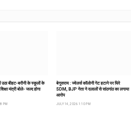
ं उठा बीहट-बरौनी के स्कूलों के
बेगूसराय : ज्वेलर्स कॉलोनी गेट हटाने पर घिरे
 शिक्षा मंत्री बोले- जल्द होगा
SDM, BJP नेता ने दलालों से सांठगांठ का लगाया
आरोप
18 PM
JULY 14, 2026 1:10 PM