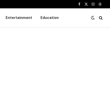
Facebook
X
Instagram
Threa
(Twitter)
Entertainment
Education