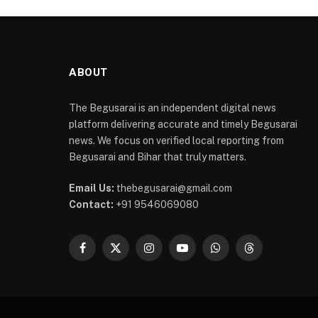
ABOUT
The Begusarai is an independent digital news
platform delivering accurate and timely Begusarai
news. We focus on verified local reporting from
Begusarai and Bihar that truly matters.
Email Us:
thebegusarai@gmail.com
Contact:
+91 9546069080
Facebook
X
Instagram
YouTube
WhatsApp
Threads
(Twitter)