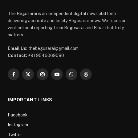
The Begusarai is an independent digital news platform
delivering accurate and timely Begusarai news. We focus on
verified local reporting from Begusarai and Bihar that truly
matters.
Email Us:
thebegusarai@gmail.com
Contact:
+91 9546069080
Facebook
X
Instagram
YouTube
WhatsApp
Threads
(Twitter)
IMPORTANT LINKS
Facebook
Instagram
Twitter