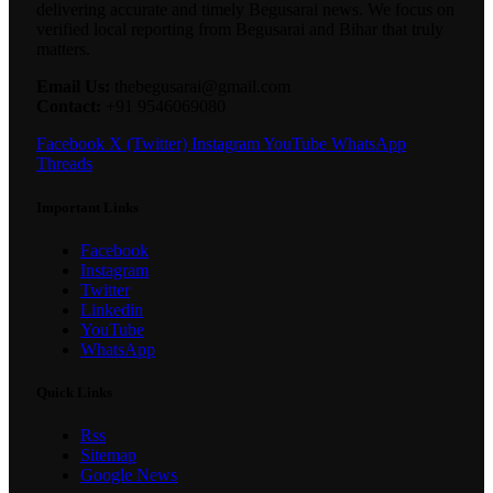
delivering accurate and timely Begusarai news. We focus on
verified local reporting from Begusarai and Bihar that truly
matters.
Email Us:
thebegusarai@gmail.com
Contact:
+91 9546069080
Facebook
X (Twitter)
Instagram
YouTube
WhatsApp
Threads
Important Links
Facebook
Instagram
Twitter
Linkedin
YouTube
WhatsApp
Quick Links
Rss
Sitemap
Google News