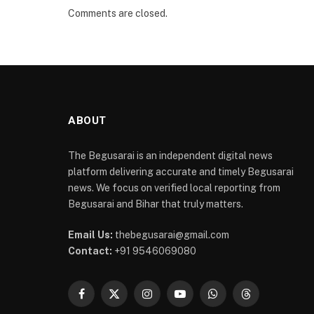
Comments are closed.
ABOUT
The Begusarai is an independent digital news
platform delivering accurate and timely Begusarai
news. We focus on verified local reporting from
Begusarai and Bihar that truly matters.
Email Us:
thebegusarai@gmail.com
Contact:
+91 9546069080
Facebook
X
Instagram
YouTube
WhatsApp
Threads