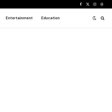
Facebook
X
Instagram
Threa
(Twitter)
Entertainment
Education