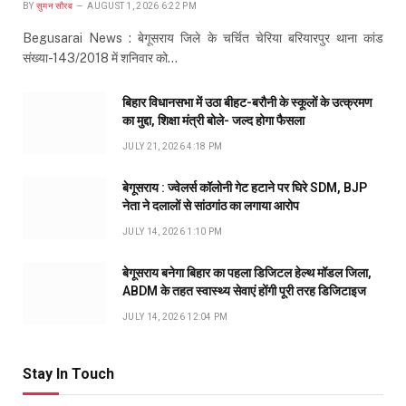
BY
सुमन सौरब
AUGUST 1, 2026 6:22 PM
Begusarai News : बेगूसराय जिले के चर्चित चेरिया बरियारपुर थाना कांड
संख्या-143/2018 में शनिवार को…
बिहार विधानसभा में उठा बीहट-बरौनी के स्कूलों के उत्क्रमण
का मुद्दा, शिक्षा मंत्री बोले- जल्द होगा फैसला
JULY 21, 2026 4:18 PM
बेगूसराय : ज्वेलर्स कॉलोनी गेट हटाने पर घिरे SDM, BJP
नेता ने दलालों से सांठगांठ का लगाया आरोप
JULY 14, 2026 1:10 PM
बेगूसराय बनेगा बिहार का पहला डिजिटल हेल्थ मॉडल जिला,
ABDM के तहत स्वास्थ्य सेवाएं होंगी पूरी तरह डिजिटाइज
JULY 14, 2026 12:04 PM
Stay In Touch