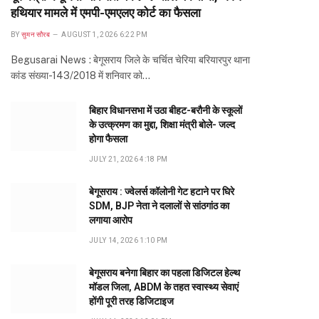
हथियार मामले में एमपी-एमएलए कोर्ट का फैसला
BY
सुमन सौरब
AUGUST 1, 2026 6:22 PM
Begusarai News : बेगूसराय जिले के चर्चित चेरिया बरियारपुर थाना
कांड संख्या-143/2018 में शनिवार को…
बिहार विधानसभा में उठा बीहट-बरौनी के स्कूलों
के उत्क्रमण का मुद्दा, शिक्षा मंत्री बोले- जल्द
होगा फैसला
JULY 21, 2026 4:18 PM
बेगूसराय : ज्वेलर्स कॉलोनी गेट हटाने पर घिरे
SDM, BJP नेता ने दलालों से सांठगांठ का
लगाया आरोप
JULY 14, 2026 1:10 PM
बेगूसराय बनेगा बिहार का पहला डिजिटल हेल्थ
मॉडल जिला, ABDM के तहत स्वास्थ्य सेवाएं
होंगी पूरी तरह डिजिटाइज