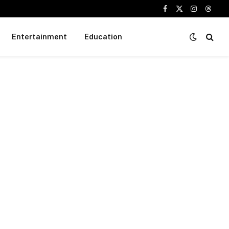
Facebook
X
Instagram
Threa
(Twitter)
Entertainment
Education