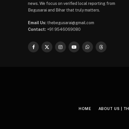
news. We focus on verified local reporting from
Begusarai and Bihar that truly matters.
Email Us:
thebegusarai@gmail.com
Contact:
+91 9546069080
Facebook
X
Instagram
YouTube
WhatsApp
Threads
(Twitter)
HOME
ABOUT US | T