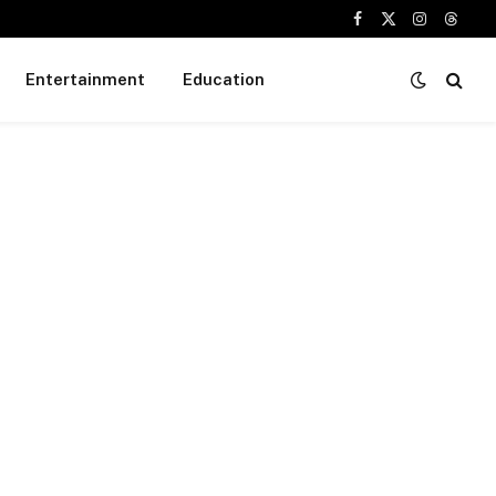
Facebook
X
Instagram
Threa
(Twitter)
Entertainment
Education