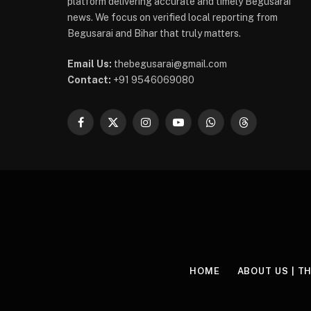
platform delivering accurate and timely Begusarai
news. We focus on verified local reporting from
Begusarai and Bihar that truly matters.
Email Us:
thebegusarai@gmail.com
Contact:
+91 9546069080
Facebook
X
Instagram
YouTube
WhatsApp
Threads
(Twitter)
HOME
ABOUT US | T