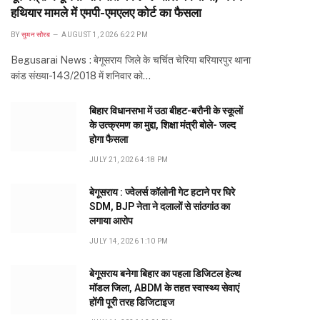
हथियार मामले में एमपी-एमएलए कोर्ट का फैसला
BY
सुमन सौरब
AUGUST 1, 2026 6:22 PM
Begusarai News : बेगूसराय जिले के चर्चित चेरिया बरियारपुर थाना
कांड संख्या-143/2018 में शनिवार को…
बिहार विधानसभा में उठा बीहट-बरौनी के स्कूलों
के उत्क्रमण का मुद्दा, शिक्षा मंत्री बोले- जल्द
होगा फैसला
JULY 21, 2026 4:18 PM
बेगूसराय : ज्वेलर्स कॉलोनी गेट हटाने पर घिरे
SDM, BJP नेता ने दलालों से सांठगांठ का
लगाया आरोप
JULY 14, 2026 1:10 PM
बेगूसराय बनेगा बिहार का पहला डिजिटल हेल्थ
मॉडल जिला, ABDM के तहत स्वास्थ्य सेवाएं
होंगी पूरी तरह डिजिटाइज