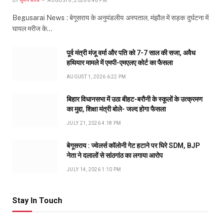
BY
सुमन सौरब
AUGUST 8, 2026 8:48 PM
Begusarai News : बेगूसराय के अनुमंडलीय अस्पताल, मंझौल में सड़क दुर्घटना में
घायल मरीज के…
पूर्व मंत्री मंजू वर्मा और पति को 7-7 साल की सजा, अवैध
हथियार मामले में एमपी-एमएलए कोर्ट का फैसला
AUGUST 1, 2026 6:22 PM
बिहार विधानसभा में उठा बीहट-बरौनी के स्कूलों के उत्क्रमण
का मुद्दा, शिक्षा मंत्री बोले- जल्द होगा फैसला
JULY 21, 2026 4:18 PM
बेगूसराय : ज्वेलर्स कॉलोनी गेट हटाने पर घिरे SDM, BJP
नेता ने दलालों से सांठगांठ का लगाया आरोप
JULY 14, 2026 1:10 PM
Stay In Touch