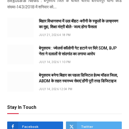
Begusarai News : बेगूसराय जिले के चर्चित चेरिया बरियारपुर थाना कांड
संख्या-143/2018 में शनिवार को…
बिहार विधानसभा में उठा बीहट-बरौनी के स्कूलों के उत्क्रमण
का मुद्दा, शिक्षा मंत्री बोले- जल्द होगा फैसला
JULY 21, 2026 4:18 PM
बेगूसराय : ज्वेलर्स कॉलोनी गेट हटाने पर घिरे SDM, BJP
नेता ने दलालों से सांठगांठ का लगाया आरोप
JULY 14, 2026 1:10 PM
बेगूसराय बनेगा बिहार का पहला डिजिटल हेल्थ मॉडल जिला,
ABDM के तहत स्वास्थ्य सेवाएं होंगी पूरी तरह डिजिटाइज
JULY 14, 2026 12:04 PM
Stay In Touch
Facebook
Twitter