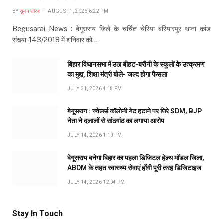
BY
सुमन सौरब
AUGUST 1, 2026 6:22 PM
Begusarai News : बेगूसराय जिले के चर्चित चेरिया बरियारपुर थाना कांड
संख्या-143/2018 में शनिवार को…
बिहार विधानसभा में उठा बीहट-बरौनी के स्कूलों के उत्क्रमण
का मुद्दा, शिक्षा मंत्री बोले- जल्द होगा फैसला
JULY 21, 2026 4:18 PM
बेगूसराय : ज्वेलर्स कॉलोनी गेट हटाने पर घिरे SDM, BJP
नेता ने दलालों से सांठगांठ का लगाया आरोप
JULY 14, 2026 1:10 PM
बेगूसराय बनेगा बिहार का पहला डिजिटल हेल्थ मॉडल जिला,
ABDM के तहत स्वास्थ्य सेवाएं होंगी पूरी तरह डिजिटाइज
JULY 14, 2026 12:04 PM
Stay In Touch